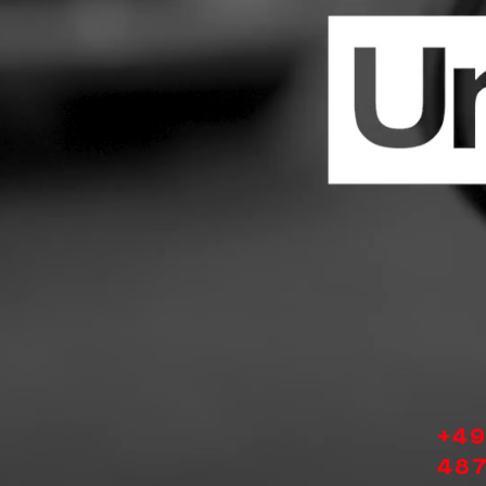
+49
487