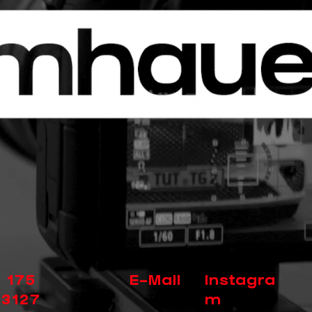
 175
E-Mail
Instagra
3127
m