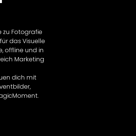
e zu Fotografie
r das Visuelle
 offline und in
reich Marketing
uen dich mit
entbilder,
MagicMoment.