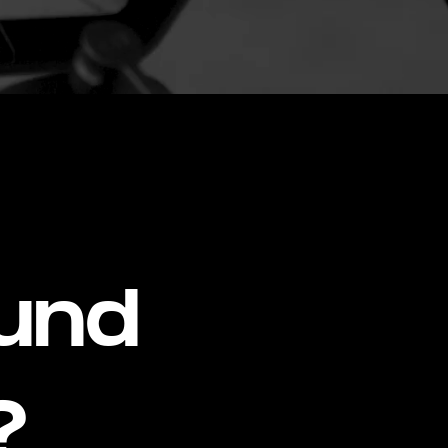
 und
?