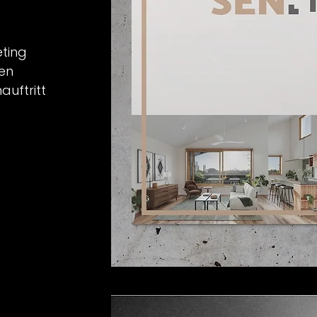
ting
den
auftritt