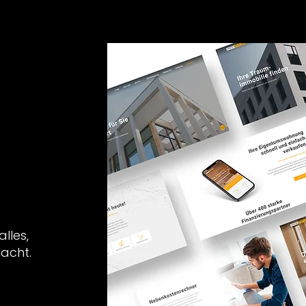
lles,
macht.