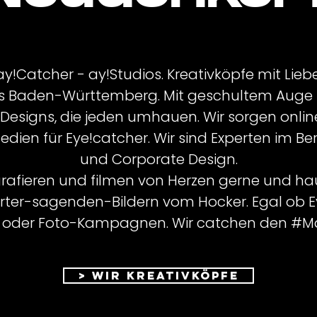
 ay!Catcher - ay!Studios. Kreativköpfe mit Lieb
s Baden-Württemberg. Mit geschultem Auge fü
 Designs, die jeden umhauen. Wir sorgen online,
edien für Eye!catcher. Wir sind Experten im Be
und Corporate Design.
ografieren und filmen von Herzen gerne und ha
rter-sagenden-Bildern vom Hocker. Egal ob Ev
 oder Foto-Kampagnen. Wir catchen den #
> wir Kreativköpfe