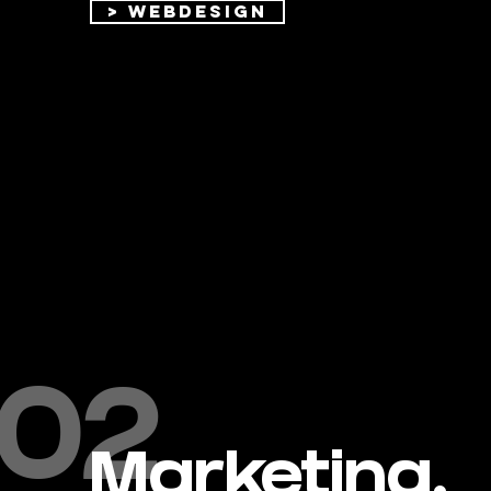
> Webdesign
02
Marketing.