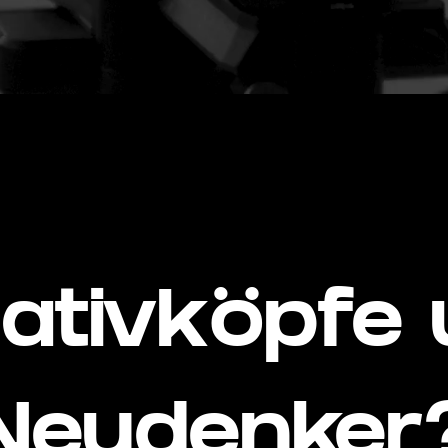
ativköpfe
Neudenker