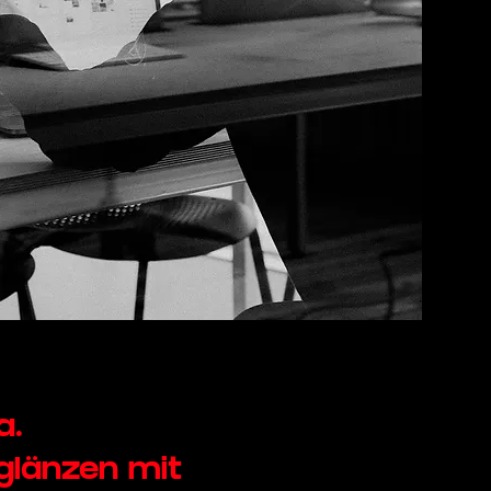
a.
glänzen mit