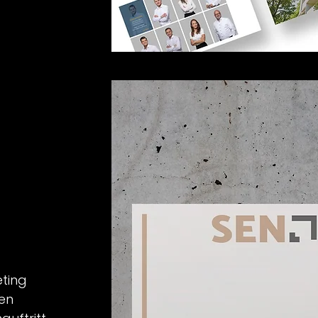
ting
den