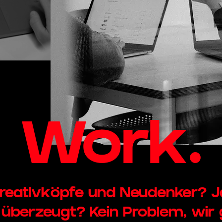
Work.
reativköpfe und Neudenker? J
 überzeugt? Kein Problem, wir 