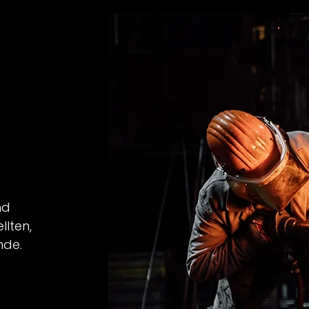
nd
llten,
nde.