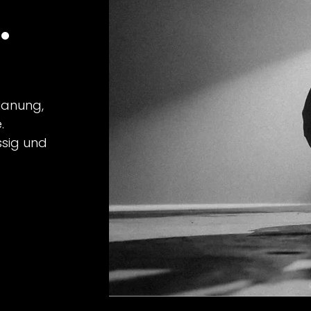
.
lanung,
.
ssig und