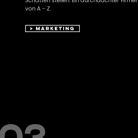
Schatten stelle
n. Ein durchdachter Firmen
von A - Z.
> Marketing