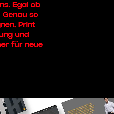
ns. Egal ob
. Genau so
en, Print
jung und
er für neue