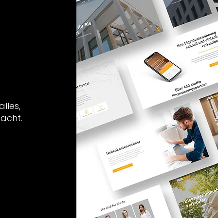
lles,
macht.